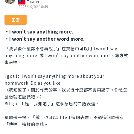
Taiwan
2025/10/02 18:49
回答
・I won't say anything more.
・I won't say another word more.
「我以後什麼都不會再說了」在英語中可以用 I won't say
anything more. 或 I won't say another word more. 等方式
來表達。
I got it. I won't say anything more about your
homework. Do as you like.
（我知道了。關於作業的事，我以後什麼都不會再說了。你想怎
麼做就怎麼做吧。）
※I got it 是「我知道了」這個意思的口語表達。
※順帶一提，「說」也可以用 tell 這個表達，不過這個詞帶有
「傳達」這樣的語感。