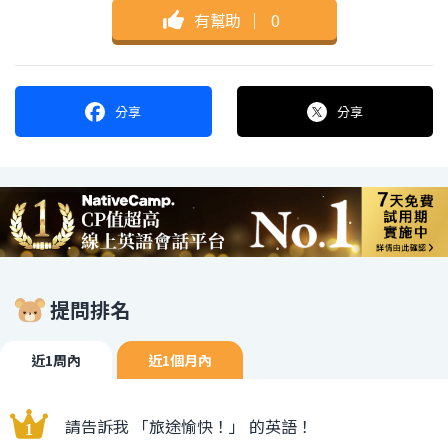
有幫助
｜
0
分享
分享
提問排名
近1周內
近1個月內
請告訴我 「旅途愉快！」 的英語！