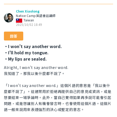
Chen Xiaolong
Native Camp英語會話講師
Taiwan
2025/10/02 18:49
回答
・I won't say another word.
・I'll hold my tongue.
・My lips are sealed.
Alright, I won't say another word.
我知道了，那我以後什麼都不說了。
「I won't say another word.」這個片語的意思是「我以後什
麼都不說了」。這通常用於拒絕再提供自己的意見或資訊，或是
想要結束一場爭論時。此外，當自己覺得如果再多說可能會引起
問題，或是想讓別人有機會發言時，也會使用這個片語。這個片
語一般來說用來表達強烈的決心或堅定的意志。