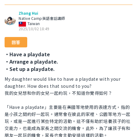
Zhang Hui
Native Camp英語會話講師
Taiwan
2025/10/02 18:49
回答
・Have a playdate
・Arrange a playdate.
・Set up a playdate.
My daughter would like to have a playdate with your
daughter. How does that sound to you?
我的女兒想和你的女兒一起約玩，不知道你覺得如何？
「Have a playdate」主要是在美國等地使用的表達方式，指的
是小孩之間約好一起玩。通常會在彼此的家裡、公園等地方一起
玩，或是一起進行某些特定的活動。這不僅有助於培養孩子的社
交能力，也能成為家長之間交流的機會。此外，為了讓孩子有和
朋友一起玩的機會，家長也會主動安排這樣的活動。