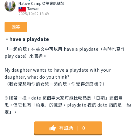
Native Camp英語會話講師
Taiwan
2025/10/02 18:49
回答
・have a playdate
「一起約玩」在英文中可以用 have a playdate（有時也寫作
play date）來表達。
My daughter wants to have a playdate with your
daughter, what do you think?
（我女兒想和你的女兒一起約玩，你覺得怎麼樣？）
※順帶一提，date 這個字大家可能比較熟悉「日期」這個意
思，但它也有「約定」的意思。playdate 裡的 date 指的是「約
定」。
有幫助
｜
0