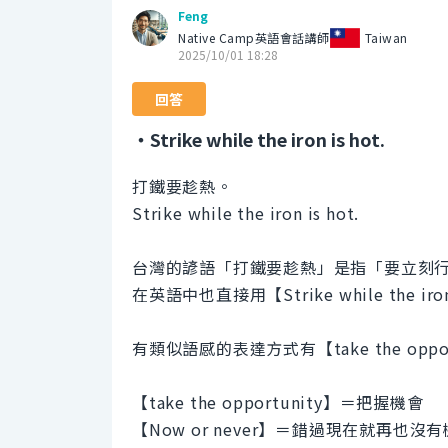
Feng
Native Camp英語會話講師
Taiwan
2025/10/01 18:28
回答
・Strike while the iron is hot.
打鐵要趁熱。
Strike while the iron is hot.
台灣的諺語「打鐵要趁熱」是指「要立刻
在英語中也直接用【Strike while the iro
有類似語感的表達方式有【take the opport
【take the opportunity】＝把握機會
【Now or never】＝錯過現在就再也沒