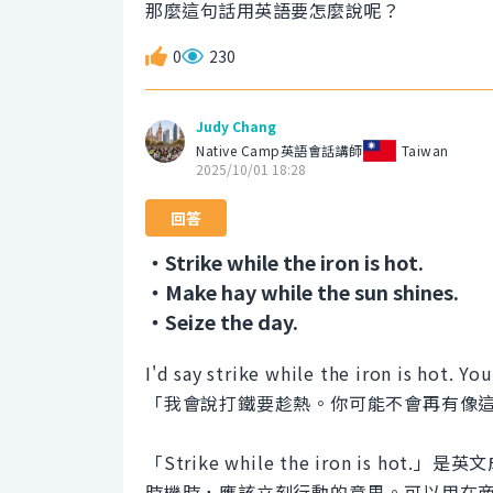
那麼這句話用英語要怎麼說呢？
0
230
Judy Chang
Native Camp英語會話講師
Taiwan
2025/10/01 18:28
回答
・Strike while the iron is hot.
・Make hay while the sun shines.
・Seize the day.
I'd say strike while the iron is hot. Y
「我會說打鐵要趁熱。你可能不會再有像
「Strike while the iron is
時機時，應該立刻行動的意思。可以用在