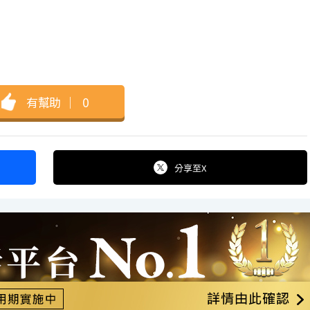
有幫助
｜
0
分享
至X