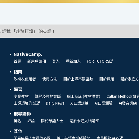
告訴我 「趁熱打鐵」 的英語！
NativeCamp.
首頁
新用戶註冊
登入
重新加入
FOR TUTORS
指南
致初次使用者
使用方法
關於上課不限堂數
關於費用
關於家庭方
學習
瀏覽教材
課程及教材診斷
線上商店 (教材購買)
Callan Method(
上課環境測試
Daily News
AI口語訓練
AI口語測驗
AI發音訓練
搜尋講師
排名
評論
關於母語人士
關於卡通人物講師
其他
問卷結果 / 會員的心聲
線上英語會話經驗談
會員服務中心