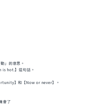
行動」的意思。
n is hot.】這句話。
unity】和【Now or never】。
有機會了