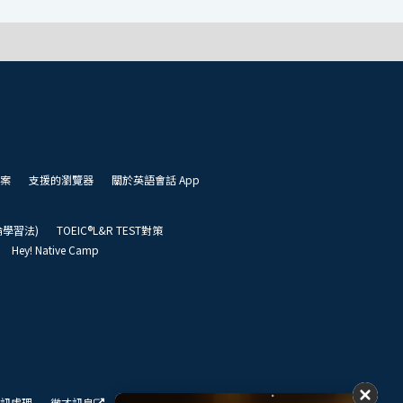
案
支援的瀏覽器
關於英語會話 App
凱倫學習法)
TOEIC®L&R TEST對策
Hey! Native Camp
訊處理
徵才訊息
我們的展望