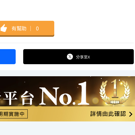
有幫助
｜
0
分享
至X