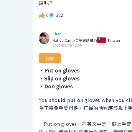
說呢？
0
382
Chen Li
Native Camp英語會話講師
Taiwan
2025/09/30 12:09
回答
・Put on gloves
・Slip on gloves
・Don gloves
You should put on gloves when you cle
為了避免手變粗糙，打掃的時候應該戴上
「Put on gloves」在英文中是「
如，醫生或護理師在進行手術前、廚師在