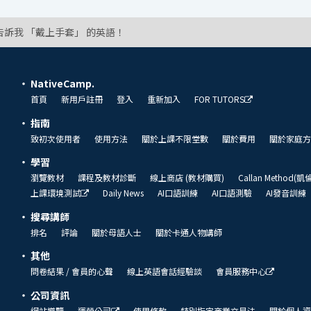
告訴我 「戴上手套」 的英語！
NativeCamp.
首頁
新用戶註冊
登入
重新加入
FOR TUTORS
指南
致初次使用者
使用方法
關於上課不限堂數
關於費用
關於家庭方
學習
瀏覽教材
課程及教材診斷
線上商店 (教材購買)
Callan Method(
上課環境測試
Daily News
AI口語訓練
AI口語測驗
AI發音訓練
搜尋講師
排名
評論
關於母語人士
關於卡通人物講師
其他
問卷結果 / 會員的心聲
線上英語會話經驗談
會員服務中心
公司資訊
網站導覽
運營公司
使用條款
特別指定商業交易法
關於個人資