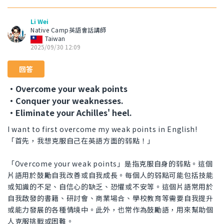
Li Wei
Native Camp英語會話講師
Taiwan
2025/09/30 12:09
回答
・Overcome your weak points
・Conquer your weaknesses.
・Eliminate your Achilles' heel.
I want to first overcome my weak points in English!
「首先，我想克服自己在英語方面的弱點！」
「Overcome your weak points」是指克服自身的弱點。這個
片語用於鼓勵自我改善或自我成長。每個人的弱點可能包括技能
或知識的不足、自信心的缺乏、恐懼或不安等。這個片語常用於
自我啟發的書籍、研討會、商業場合、學校教育等需要自我提升
或能力發展的各種情境中。此外，也常作為鼓勵語，用來幫助個
人克服挑戰或困難。