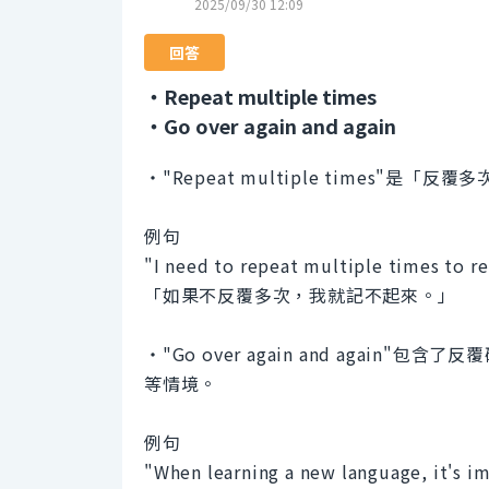
2025/09/30 12:09
回答
・Repeat multiple times
・Go over again and again
・"Repeat multiple times"是「
例句
"I need to repeat multiple times to 
「如果不反覆多次，我就記不起來。」
・"Go over again and agai
等情境。
例句
"When learning a new language, it's im