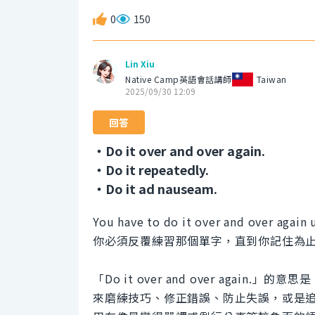
0
150
Lin Xiu
Native Camp英語會話講師
Taiwan
2025/09/30 12:09
回答
・Do it over and over again.
・Do it repeatedly.
・Do it ad nauseam.
You have to do it over and over again
你必須反覆練習那個單字，直到你記住為
「Do it over and over aga
來磨練技巧、修正錯誤、防止失誤，或是