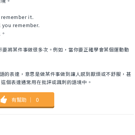
語境。
u remember it.
il you remember.
止。
的說法，表示要將某件事做很多次。例如，當你要正確學會某個運動動
是源自拉丁語的表達，意思是做某件事做到讓人感到厭煩或不舒服，甚
。這個表達通常用在批評或諷刺的語境中。
有幫助
｜
0