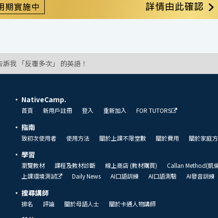
告訴我 「反覆多次」 的英語！
NativeCamp.
首頁
新用戶註冊
登入
重新加入
FOR TUTORS
指南
致初次使用者
使用方法
關於上課不限堂數
關於費用
關於家庭方
學習
瀏覽教材
課程及教材診斷
線上商店 (教材購買)
Callan Method(
上課環境測試
Daily News
AI口語訓練
AI口語測驗
AI發音訓練
搜尋講師
排名
評論
關於母語人士
關於卡通人物講師