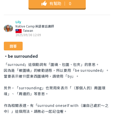
有幫助
｜
0
Lily
Native Camp英語會話講師
Taiwan
2025/09/30 12:09
回答
・be surrounded
「surround」這個動詞有「圍繞、包圍、包夾」的意思。
因為是「被圍繞」的被動語態，所以要用「be surrounded」。
當要表示被什麼東西圍繞時，請使用「by」。
另外，「surrounding」也常用來表示「（那個人的）周圍環
境」、「周邊的」等意思。
作為相關表達，有「surround oneself with（讓自己處於～之
中）」這個用法。請務必一起記住喔。