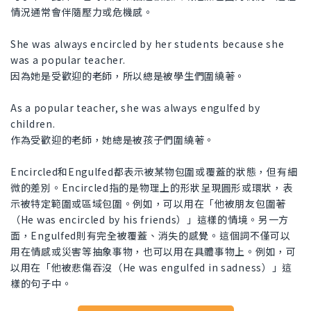
情況通常會伴隨壓力或危機感。
She was always encircled by her students because she
was a popular teacher.
因為她是受歡迎的老師，所以總是被學生們圍繞著。
As a popular teacher, she was always engulfed by
children.
作為受歡迎的老師，她總是被孩子們圍繞著。
Encircled和Engulfed都表示被某物包圍或覆蓋的狀態，但有細
微的差別。Encircled指的是物理上的形狀呈現圓形或環狀，表
示被特定範圍或區域包圍。例如，可以用在「他被朋友包圍著
（He was encircled by his friends）」這樣的情境。另一方
面，Engulfed則有完全被覆蓋、消失的感覺。這個詞不僅可以
用在情感或災害等抽象事物，也可以用在具體事物上。例如，可
以用在「他被悲傷吞沒（He was engulfed in sadness）」這
樣的句子中。