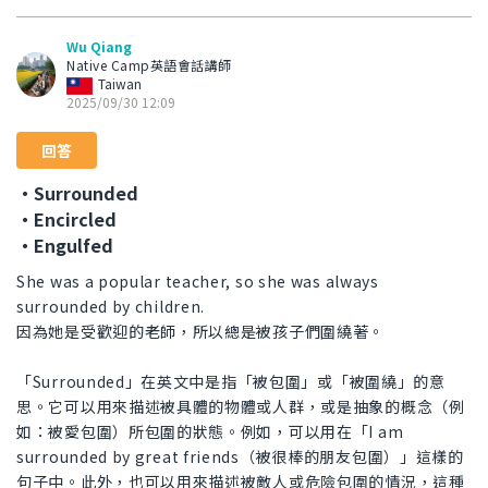
Wu Qiang
Native Camp英語會話講師
Taiwan
2025/09/30 12:09
回答
・Surrounded
・Encircled
・Engulfed
She was a popular teacher, so she was always
surrounded by children.
因為她是受歡迎的老師，所以總是被孩子們圍繞著。
「Surrounded」在英文中是指「被包圍」或「被圍繞」的意
思。它可以用來描述被具體的物體或人群，或是抽象的概念（例
如：被愛包圍）所包圍的狀態。例如，可以用在「I am
surrounded by great friends（被很棒的朋友包圍）」這樣的
句子中。此外，也可以用來描述被敵人或危險包圍的情況，這種