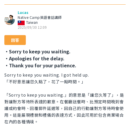
Lucas
Native Camp英語會話講師
Taiwan
2025/09/30 12:09
回答
・Sorry to keep you waiting.
・Apologies for the delay.
・Thank you for your patience.
Sorry to keep you waiting. I got held up.
「不好意思讓您久點了，花了一點時間。」
「Sorry to keep you waiting.」的意思是「讓您久等了」，是
對讓對方等待所表達的歉意。在餐廳送餐時、比預定時間晚到會
議或約會時、回覆郵件延遲等，因自己的行動讓對方等待時會使
用。這是展現禮貌和禮儀的表達方式，因此可用於包含商業場合
在內的各種情境。