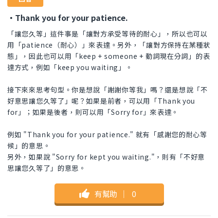
・Thank you for your patience.
「讓您久等」這件事是「讓對方承受等待的耐心」，所以也可以
用「patience（耐心）」來表達。另外，「讓對方保持在某種狀
態」，因此也可以用「keep + someone + 動詞現在分詞」的表
達方式，例如「keep you waiting」。
接下來來思考句型。你是想說「謝謝你等我」嗎？還是想說「不
好意思讓您久等了」呢？如果是前者，可以用「Thank you
for」；如果是後者，則可以用「Sorry for」來表達。
例如 "Thank you for your patience." 就有「感謝您的耐心等
候」的意思。
另外，如果說 "Sorry for kept you waiting."，則有「不好意
思讓您久等了」的意思。
有幫助
｜
0