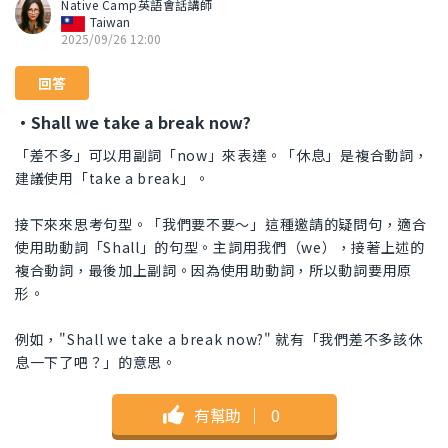
Native Camp英語會話講師
Taiwan
2025/09/26 12:00
回答
・Shall we take a break now?
「差不多」可以用副詞「now」來表達。「休息」是複合動詞，
建議使用「take a break」。
接下來來思考句型。「我們要不要～」這種邀請的疑問句，適合
使用助動詞「Shall」的句型。主詞用我們（we），接著上述的
複合動詞，最後加上副詞。因為使用助動詞，所以動詞要用原
形。
例如，"Shall we take a break now?" 就有「我們差不多該休
息一下了吧？」的意思。
有幫助
｜
0