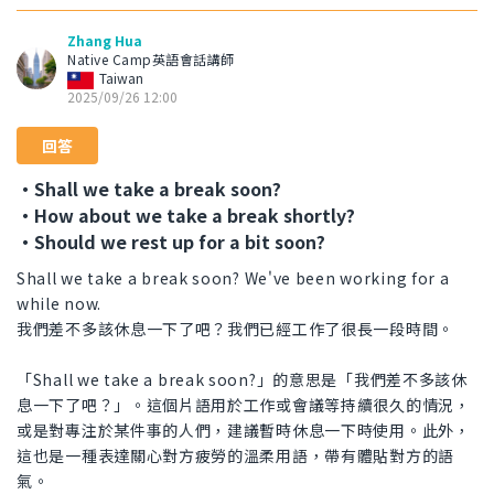
Zhang Hua
Native Camp英語會話講師
Taiwan
2025/09/26 12:00
回答
・Shall we take a break soon?
・How about we take a break shortly?
・Should we rest up for a bit soon?
Shall we take a break soon? We've been working for a
while now.
我們差不多該休息一下了吧？我們已經工作了很長一段時間。
「Shall we take a break soon?」的意思是「我們差不多該休
息一下了吧？」。這個片語用於工作或會議等持續很久的情況，
或是對專注於某件事的人們，建議暫時休息一下時使用。此外，
這也是一種表達關心對方疲勞的溫柔用語，帶有體貼對方的語
氣。