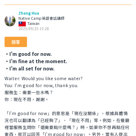
Zhang Hua
Native Camp英語會話講師
Taiwan
2025/09/25 15:28
回答
・I'm good for now.
・I'm fine at the moment.
・I'm all set for now.
Waiter: Would you like some water?
You: I'm good for now, thank you.
服務生：需要一些水嗎？
你：現在不用，謝謝。
「I'm good for now」的意思是「現在沒關係」，根據具體情
況也可以翻譯為「已經夠了」、「現在不用」等。例如，在餐廳
裡當服務生問你「還需要點什麼嗎？」時，如果你不想再點任何
東西，就可以回答「I'm good for now」。另外，當有人提出