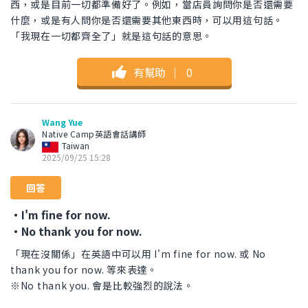
西，或是目前一切都準備好了。例如，當店員詢問你是否還需要
什麼，或是有人問你是否還需要其他東西時，可以用這句話。
「我現在一切都齊全了」就是這句話的意思。
有幫助
｜
0
Wang Yue
Native Camp英語會話講師
Taiwan
2025/09/25 15:28
回答
・I'm fine for now.
・No thank you for now.
「現在沒關係」在英語中可以用 I'm fine for now. 或 No
thank you for now. 等來表達。
※No thank you. 會是比較強烈的說法。