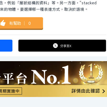
概念，例如「層狀結構的資料」等。另一方面，"stacked
起來的物體。要選擇哪一種表達方式，取決於語境。
有幫助
｜
0
分享
至X