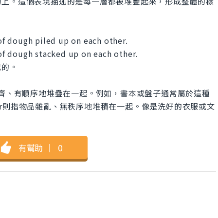
物上。這個表現描述的是每一層都被堆疊起來，形成整體的樣
f dough piled up on each other.
f dough stacked up on each other.
成的。
r指的是物品整齊、有順序地堆疊在一起。例如，書本或盤子通常屬於這種
h other則指物品雜亂、無秩序地堆積在一起。像是洗好的衣服或文
有幫助
｜
0