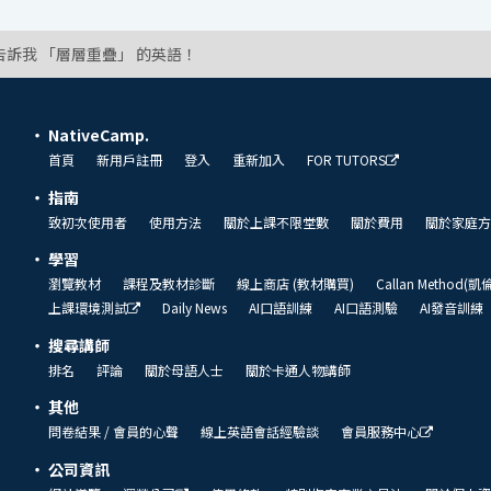
告訴我 「層層重疊」 的英語！
NativeCamp.
首頁
新用戶註冊
登入
重新加入
FOR TUTORS
指南
致初次使用者
使用方法
關於上課不限堂數
關於費用
關於家庭方
學習
瀏覽教材
課程及教材診斷
線上商店 (教材購買)
Callan Method(
上課環境測試
Daily News
AI口語訓練
AI口語測驗
AI發音訓練
搜尋講師
排名
評論
關於母語人士
關於卡通人物講師
其他
問卷結果 / 會員的心聲
線上英語會話經驗談
會員服務中心
公司資訊