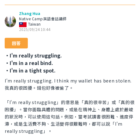
Zhang Hua
Native Camp英語會話講師
Taiwan
2025/09/24 10:44
回答
・I'm really struggling.
・I'm in a real bind.
・I'm in a tight spot.
I'm really struggling. I think my wallet has been stolen.
我真的很困擾。錢包好像被偷了。
「I'm really struggling」的意思是「真的很辛苦」或「真的很
困擾」。當你面臨具體的問題，或是在精神上、身體上處於嚴峻
的狀況時，可以使用這句話。例如，當考試讀書很困難、進度停
滯，或是生活費不夠、生活變得很艱難時，都可以說「I'm
really struggling」。