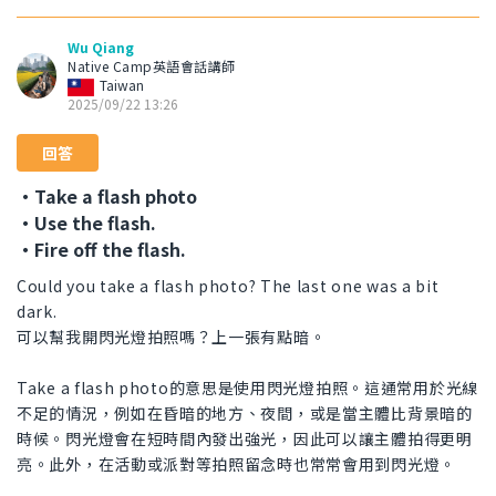
Wu Qiang
Native Camp英語會話講師
Taiwan
2025/09/22 13:26
回答
・Take a flash photo
・Use the flash.
・Fire off the flash.
Could you take a flash photo? The last one was a bit
dark.
可以幫我開閃光燈拍照嗎？上一張有點暗。
Take a flash photo的意思是使用閃光燈拍照。這通常用於光線
不足的情況，例如在昏暗的地方、夜間，或是當主體比背景暗的
時候。閃光燈會在短時間內發出強光，因此可以讓主體拍得更明
亮。此外，在活動或派對等拍照留念時也常常會用到閃光燈。