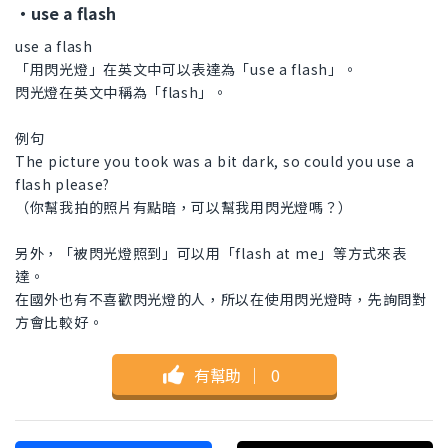
・use a flash
use a flash
「用閃光燈」在英文中可以表達為「use a flash」。
閃光燈在英文中稱為「flash」。
例句
The picture you took was a bit dark, so could you use a
flash please?
（你幫我拍的照片有點暗，可以幫我用閃光燈嗎？）
另外，「被閃光燈照到」可以用「flash at me」等方式來表
達。
在國外也有不喜歡閃光燈的人，所以在使用閃光燈時，先詢問對
方會比較好。
有幫助
｜
0