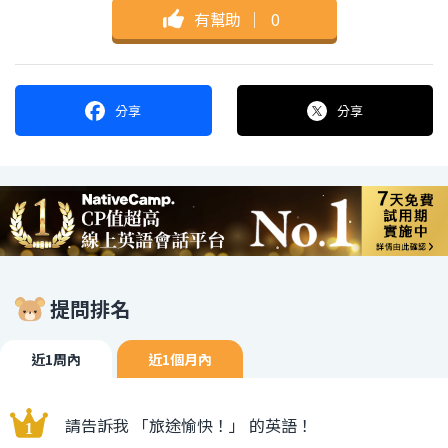
有幫助
｜
0
分享
分享
提問排名
近1周內
近1個月內
請告訴我 「旅途愉快！」 的英語！