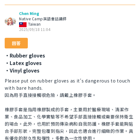
Chen Ming
Native Camp英語會話講師
Taiwan
2025/09/18 11:04
回答
・Rubber gloves
・Latex gloves
・Vinyl gloves
Please put on rubber gloves as it's dangerous to touch
with bare hands.
因為用手直接接觸很危險，請戴上橡膠手套。
橡膠手套是指用橡膠製成的手套，主要用於醫療現場、清潔作
業、食品加工、化學實驗等不希望手部直接接觸或需要保持衛生
的場合。此外，也用於預防傳染病和自我防護。橡膠手套能夠貼
合手部形狀，完整包覆到指尖，因此也適合進行細緻的作業。具
有優良的耐久性和彈性，多數為一次性使用。