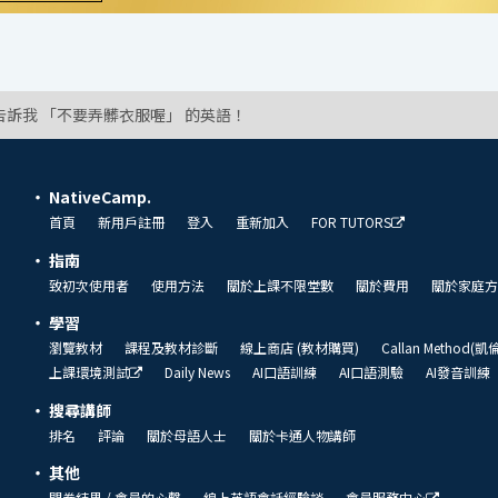
告訴我 「不要弄髒衣服喔」 的英語！
NativeCamp.
首頁
新用戶註冊
登入
重新加入
FOR TUTORS
指南
致初次使用者
使用方法
關於上課不限堂數
關於費用
關於家庭方
學習
瀏覽教材
課程及教材診斷
線上商店 (教材購買)
Callan Method(
上課環境測試
Daily News
AI口語訓練
AI口語測驗
AI發音訓練
搜尋講師
排名
評論
關於母語人士
關於卡通人物講師
其他
問卷結果 / 會員的心聲
線上英語會話經驗談
會員服務中心