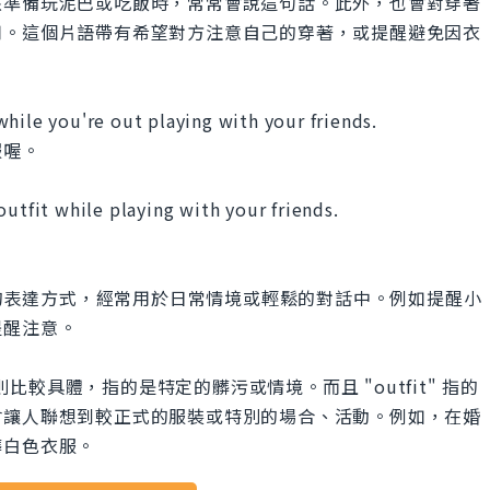
孩準備玩泥巴或吃飯時，常常會說這句話。此外，也會對穿著
用。這個片語帶有希望對方注意自己的穿著，或提醒避免因衣
hile you're out playing with your friends.
服喔。
outfit while playing with your friends.
" 是比較常見的表達方式，經常用於日常情境或輕鬆的對話中。例如提醒小
提醒注意。
tfit" 則比較具體，指的是特定的髒污或情境。而且 "outfit" 指的
會讓人聯想到較正式的服裝或特別的場合、活動。例如，在婚
髒白色衣服。