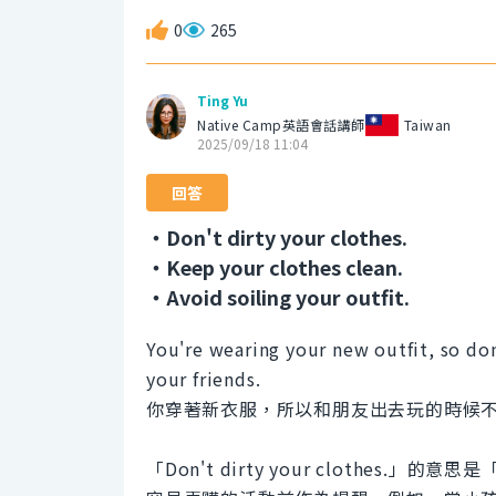
0
265
Ting Yu
Native Camp英語會話講師
Taiwan
2025/09/18 11:04
回答
・Don't dirty your clothes.
・Keep your clothes clean.
・Avoid soiling your outfit.
You're wearing your new outfit, so don
your friends.
你穿著新衣服，所以和朋友出去玩的時候
「Don't dirty your clothe