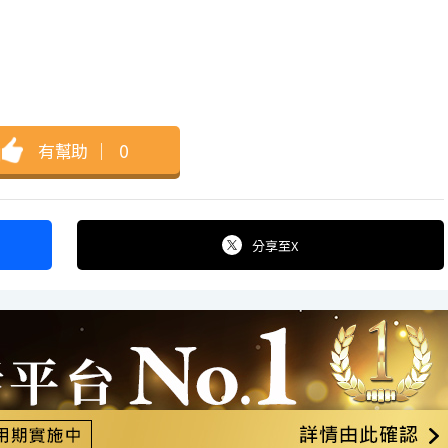
有幫助
｜
0
分享
至X