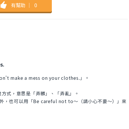
有幫助
｜
0
s.
e a mess on your clothes.」。
的表達方式，意思是「弄髒」、「弄亂」。
也可以用「Be careful not to～（請小心不要～）」來