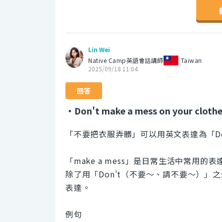
Lin Wei
Native Camp英語會話講師
Taiwan
2025/09/18 11:04
回答
・Don't make a mess on your clothe
「不要把衣服弄髒」可以用英文表達為「Don't mak
「make a mess」是日常生活中常用
除了用「Don't（不要～、請不要～）」之外，
表達。
例句