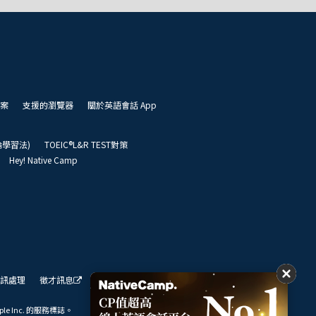
案
支援的瀏覽器
關於英語會話 App
凱倫學習法)
TOEIC®L&R TEST對策
Hey! Native Camp
訊處理
徵才訊息
我們的展望
ple Inc. 的服務標誌。