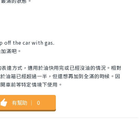
到最滿的狀態。
p off the car with gas.
油加滿吧。
通用且廣泛的表達方式，適用於油快用完或已經沒油的情況。相對
as" 則特別用於油箱已經超過一半，但還想再加到全滿的時候。因
長時間開車前等特定情境下使用。
有幫助
｜
0