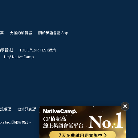
案
支援的瀏覽器
關於英語會話 App
凱倫學習法)
TOEIC®L&R TEST對策
Hey! Native Camp
訊處理
徵才訊息
我們的展望
ple Inc. 的服務標誌。