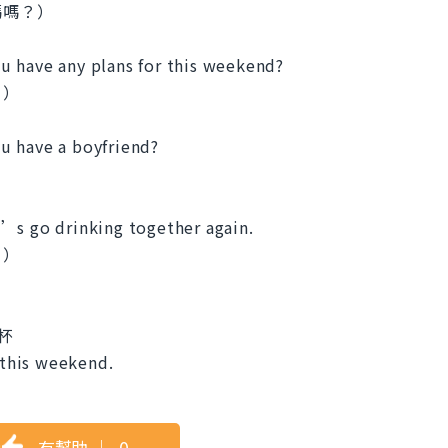
碼嗎？）
u have any plans for this weekend?
？）
u have a boyfriend?
’s go drinking together again.
！）
一杯
 this weekend.
有幫助
｜
0