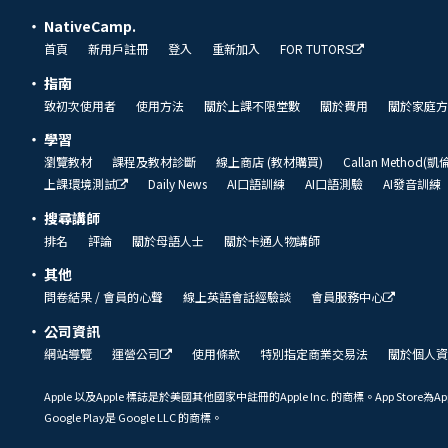
NativeCamp.
首頁
新用戶註冊
登入
重新加入
FOR TUTORS
指南
致初次使用者
使用方法
關於上課不限堂數
關於費用
關於家庭方
學習
瀏覽教材
課程及教材診斷
線上商店 (教材購買)
Callan Method(
上課環境測試
Daily News
AI口語訓練
AI口語測驗
AI發音訓練
搜尋講師
排名
評論
關於母語人士
關於卡通人物講師
其他
問卷結果 / 會員的心聲
線上英語會話經驗談
會員服務中心
公司資訊
網站導覽
運營公司
使用條款
特別指定商業交易法
關於個人資
Apple 以及Apple 標誌是於美國其他國家中註冊的Apple Inc. 的商標。App Store為Ap
Google Play是 Google LLC 的商標。