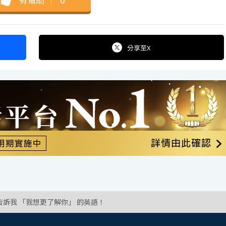
分享
至X
告訴我 「我想更了解你」 的英語！