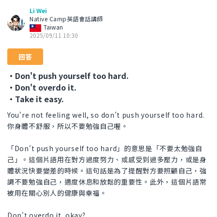
Li Wei
Native Camp英語會話講師
Taiwan
2025/09/11 10:30
回答
・Don't push yourself too hard.
・Don't overdo it.
・Take it easy.
You're not feeling well, so don't push yourself too hard.
你身體不舒服，所以不要勉強自己喔。
「Don't push yourself too hard」的意思是「不要太勉強自
己」。這個片語用在對方過度努力、或感受到過多壓力，或是身
體狀況快要變差的時候。這句話是為了提醒對方要照顧自己，強
調不要勉強自己，適度休息和放鬆的重要性。此外，這個片語常
被用在關心別人的健康與幸福。
Don't overdo it, okay?