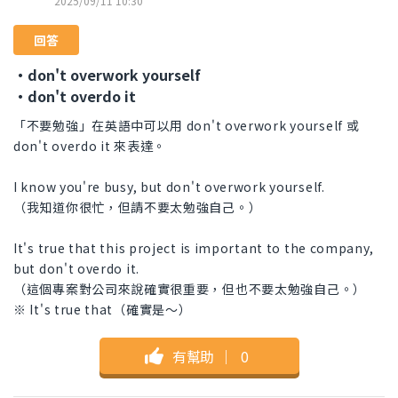
2025/09/11 10:30
回答
・don't overwork yourself
・don't overdo it
「不要勉強」在英語中可以用 don't overwork yourself 或
don't overdo it 來表達。
I know you're busy, but don't overwork yourself.
（我知道你很忙，但請不要太勉強自己。）
It's true that this project is important to the company,
but don't overdo it.
（這個專案對公司來說確實很重要，但也不要太勉強自己。）
※ It's true that（確實是～）
有幫助
｜
0