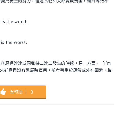
切變成黃金的能力，但連食物和人都變成黃金，最終導致不
 is the worst.
 is the worst.
break」用於形容厄運連連或困難接二連三發生的時候。另一方面，「I'm
」則是在努力很久卻覺得沒有進展時使用。前者著重於運氣或外在因素，後
有幫助
｜
0