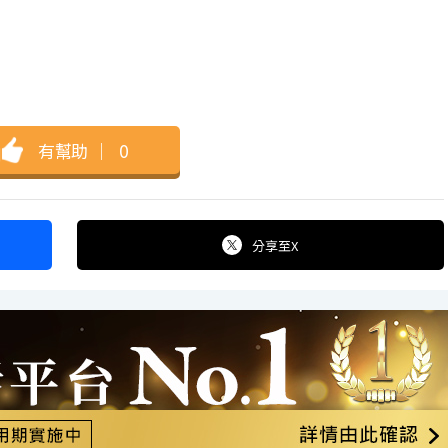
有幫助
｜
0
分享
至X