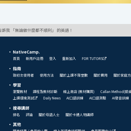
告訴我 「無論做什麼都不順利」 的英語！
NativeCamp.
首頁
新用戶註冊
登入
重新加入
FOR TUTORS
指南
致初次使用者
使用方法
關於上課不限堂數
關於費用
關於家庭方
學習
瀏覽教材
課程及教材診斷
線上商店 (教材購買)
Callan Method(
上課環境測試
Daily News
AI口語訓練
AI口語測驗
AI發音訓練
搜尋講師
排名
評論
關於母語人士
關於卡通人物講師
其他
問卷結果 / 會員的心聲
線上英語會話經驗談
會員服務中心