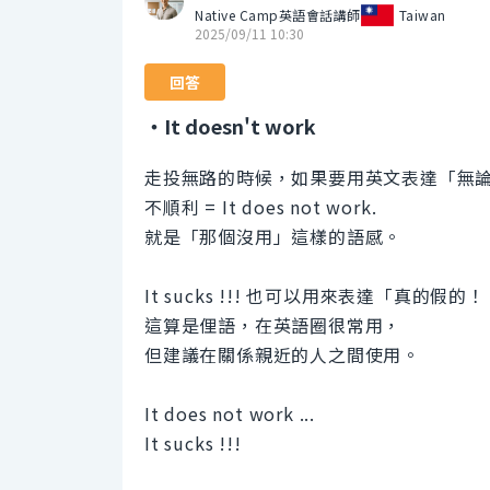
Native Camp英語會話講師
Taiwan
2025/09/11 10:30
回答
・It doesn't work
走投無路的時候，如果要用英文表達「無
不順利 = It does not work.
就是「那個沒用」這樣的語感。
It sucks !!! 也可以用來表達「真的
這算是俚語，在英語圈很常用，
但建議在關係親近的人之間使用。
It does not work ...
It sucks !!!