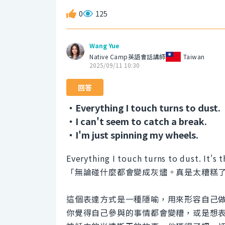
0
125
Wang Yue
Native Camp英語會話講師
Taiwan
2025/09/11 10:30
回答
・Everything I touch turns to dust.
・I can't seem to catch a break.
・I'm just spinning my wheels.
Everything I touch turns to dust. It's 
「無論碰什麼都會變成灰燼。真是太糟糕
這個表達方式是一種隱喻，用來形容自己
你覺得自己參與的事情都會變糟，或是想