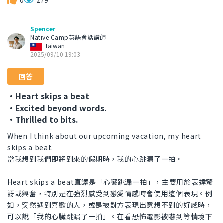
0
279
Spencer
Native Camp英語會話講師
Taiwan
2025/09/10 19:03
回答
・Heart skips a beat
・Excited beyond words.
・Thrilled to bits.
When I think about our upcoming vacation, my heart
skips a beat.
當我想到我們即將到來的假期時，我的心跳漏了一拍。
Heart skips a beat直譯是「心臟跳漏一拍」，主要用於表達驚
訝或興奮，特別是在強烈感受到戀愛情感時會使用這個表現。例
如，突然遇到喜歡的人，或是被對方表現出意想不到的好感時，
可以說「我的心臟跳漏了一拍」。在看恐怖電影被嚇到等情境下