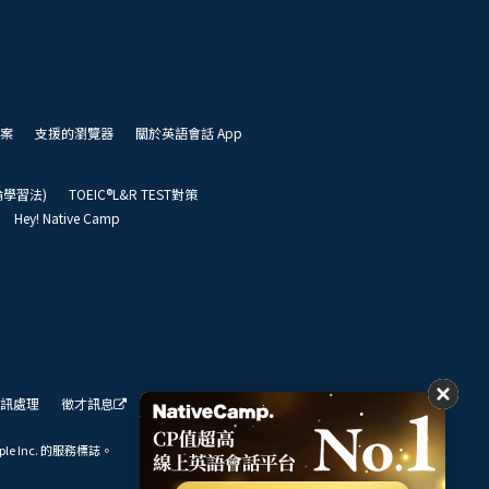
案
支援的瀏覽器
關於英語會話 App
凱倫學習法)
TOEIC®L&R TEST對策
Hey! Native Camp
訊處理
徵才訊息
我們的展望
ple Inc. 的服務標誌。