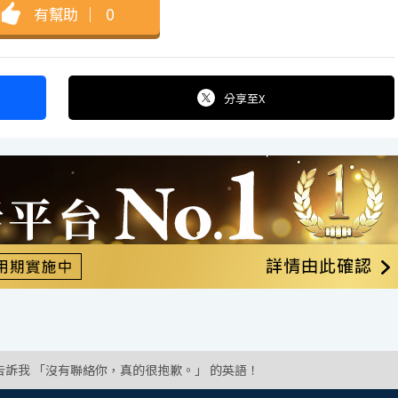
有幫助
｜
0
分享
至X
告訴我 「沒有聯絡你，真的很抱歉。」 的英語！