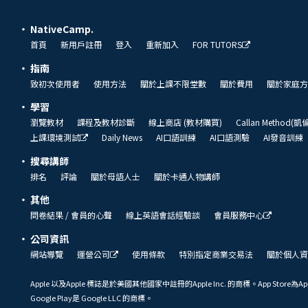
NativeCamp.
首頁
新用戶註冊
登入
重新加入
FOR TUTORS
指南
致初次使用者
使用方法
關於上課不限堂數
關於費用
關於家庭方
學習
瀏覽教材
課程及教材診斷
線上商店 (教材購買)
Callan Method(
上課環境測試
Daily News
AI口語訓練
AI口語測驗
AI發音訓練
搜尋講師
排名
評論
關於母語人士
關於卡通人物講師
其他
問卷結果 / 會員的心聲
線上英語會話經驗談
會員服務中心
公司資訊
網站導覽
運營公司
使用條款
特別指定商業交易法
關於個人資
Apple 以及Apple 標誌是於美國其他國家中註冊的Apple Inc. 的商標。App Store為Ap
Google Play是 Google LLC 的商標。