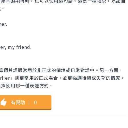
絡頻率的期待時，也可以使用這句話。這是一種禮貌，承認自
重。
ner.
er, my friend.
」
ching out」這個片語通常用於非正式的情境或日常對話中。另一方面，
ted you earlier」則更常用於正式場合，並更強調後悔或失望的情感。
選擇使用哪一種表達方式。
有幫助
｜
0