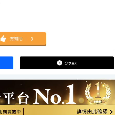
，
有幫助
｜
0
分享
至X