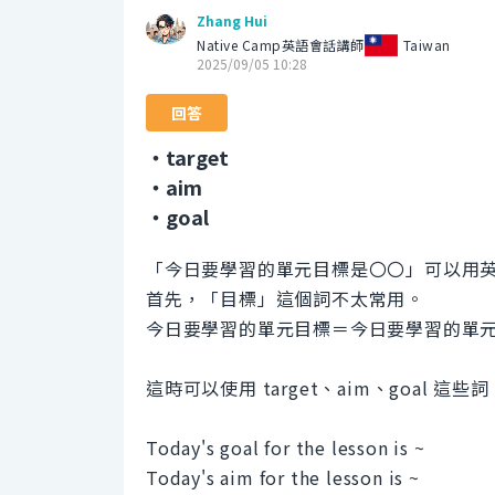
Zhang Hui
Native Camp英語會話講師
Taiwan
2025/09/05 10:28
回答
・target
・aim
・goal
「今日要學習的單元目標是〇〇」可以用
首先，「目標」這個詞不太常用。
今日要學習的單元目標＝今日要學習的單
這時可以使用 target、aim、goal 這些詞
Today's goal for the lesson is ~
Today's aim for the lesson is ~