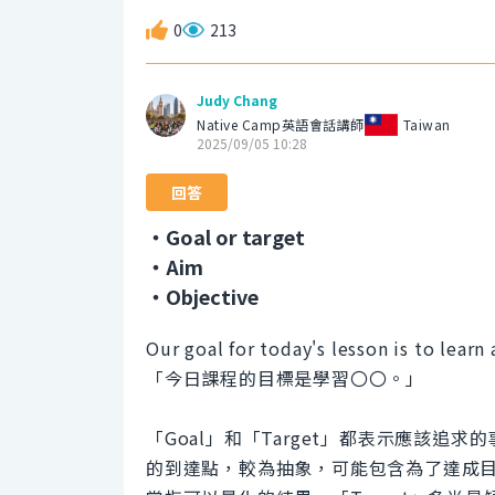
0
213
Judy Chang
Native Camp英語會話講師
Taiwan
2025/09/05 10:28
回答
・Goal or target
・Aim
・Objective
Our goal for today's lesson is to lear
「今日課程的目標是學習〇〇。」
「Goal」和「Target」都表示應該追
的到達點，較為抽象，可能包含為了達成目