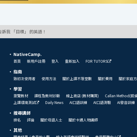
告訴我 「目標」 的英語！
NativeCamp.
首頁
新用戶註冊
登入
重新加入
FOR TUTORS
指南
致初次使用者
使用方法
關於上課不限堂數
關於費用
關於家庭方
學習
瀏覽教材
課程及教材診斷
線上商店 (教材購買)
Callan Method(
上課環境測試
Daily News
AI口語訓練
AI口語測驗
AI發音訓練
搜尋講師
排名
評論
關於母語人士
關於卡通人物講師
其他
問卷結果 / 會員的心聲
線上英語會話經驗談
會員服務中心