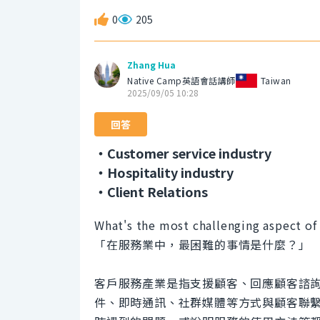
0
205
Zhang Hua
Native Camp英語會話講師
Taiwan
2025/09/05 10:28
回答
・Customer service industry
・Hospitality industry
・Client Relations
What's the most challenging aspect of
「在服務業中，最困難的事情是什麼？」
客戶服務產業是指支援顧客、回應顧客諮
件、即時通訊、社群媒體等方式與顧客聯