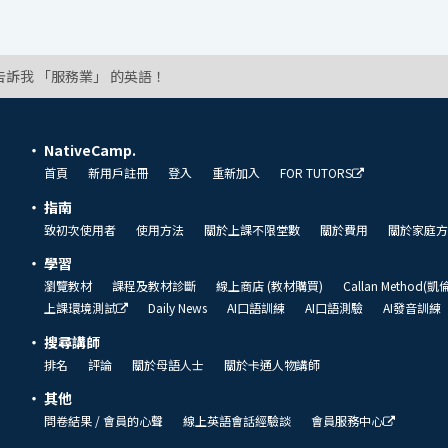
告訴我 「服務業」 的英語！
NativeCamp.
首頁
新用戶註冊
登入
重新加入
FOR TUTORS
指南
致初次使用者
使用方法
關於上課不限堂數
關於費用
關於家庭方
學習
瀏覽教材
課程及教材診斷
線上商店 (教材購買)
Callan Method(
上課環境測試
Daily News
AI口語訓練
AI口語測驗
AI發音訓練
搜尋講師
排名
評論
關於母語人士
關於卡通人物講師
其他
問卷結果 / 會員的心聲
線上英語會話經驗談
會員服務中心