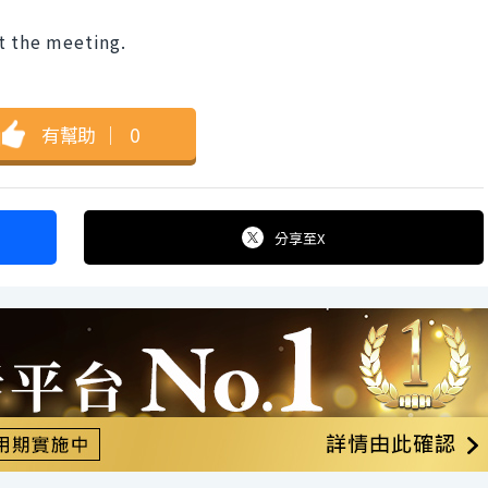
t the meeting.
有幫助
｜
0
分享
至X