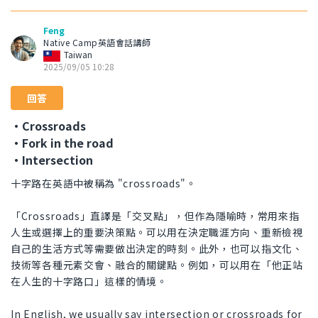
Feng
Native Camp英語會話講師
Taiwan
2025/09/05 10:28
回答
・Crossroads
・Fork in the road
・Intersection
十字路在英語中被稱為 "crossroads"。
「Crossroads」直譯是「交叉點」，但作為隱喻時，常用來指
人生或選擇上的重要決策點。可以用在決定職涯方向、重新檢視
自己的生活方式等需要做出決定的時刻。此外，也可以指文化、
技術等各種元素交會、融合的關鍵點。例如，可以用在「他正站
在人生的十字路口」這樣的情境。
In English, we usually say intersection or crossroads for