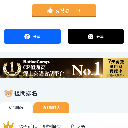
有幫助
｜
0
分享
分享
提問排名
近1周內
近1個月內
請告訴我 「旅途愉快！」 的英語！