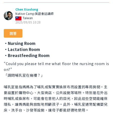
Chen Xiaolong
Native Camp英語會話講師
Taiwan
2025/09/05 10:28
回答
・Nursing Room
・Lactation Room
・Breastfeeding Room
"Could you please tell me what floor the nursing room is
on?"
「請問哺乳室在幾樓？」
哺乳室是指媽媽為了哺乳或幫寶寶換尿布而設置的專用房間。主
要設置於購物中心、大型商店、公共設施等場所。特別是在外出
時哺乳或換尿布，可能會在意他人的目光，因此這些空間能確保
隱私，讓媽媽能夠放鬆地照顧孩子。此外，哺乳室通常配備嬰兒
床、洗手台、沙發等設施，讓母子都能舒適地使用。