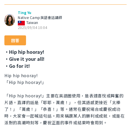
Ting Yu
Native Camp英語會話講師
Taiwan
2025/09/04 10:04
回答
・Hip hip hooray!
・Give it your all!
・Go for it!
Hip hip hooray!
「Hip hip hooray!」
「Hip hip hooray!」主要在英語圈使用，是表達喜悅或興奮的
片語。直譯的話是「耶耶，萬歲！」，但其語感更接近「太棒
了！」「萬歲！」「恭喜！」等。通常在慶祝場合或慶祝成功
時，大家會一起喊這句話。用來稱讚某人的勝利或成就，或是在
派對的高潮時刻等，慶祝正面的事件或結果時會用到。