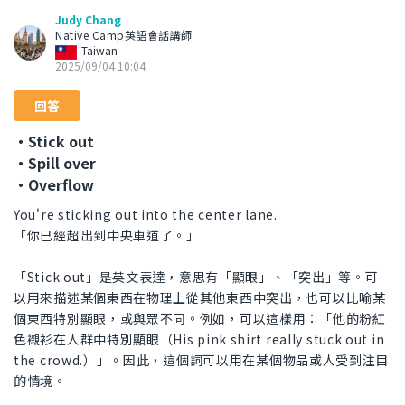
Judy Chang
Native Camp英語會話講師
Taiwan
2025/09/04 10:04
回答
・Stick out
・Spill over
・Overflow
You're sticking out into the center lane.
「你已經超出到中央車道了。」
「Stick out」是英文表達，意思有「顯眼」、「突出」等。可
以用來描述某個東西在物理上從其他東西中突出，也可以比喻某
個東西特別顯眼，或與眾不同。例如，可以這樣用：「他的粉紅
色襯衫在人群中特別顯眼（His pink shirt really stuck out in
the crowd.）」。因此，這個詞可以用在某個物品或人受到注目
的情境。