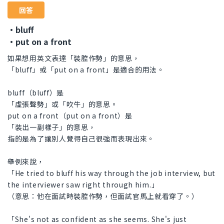
回答
・bluff
・put on a front
如果想用英文表達「裝腔作勢」的意思，
「bluff」或「put on a front」是適合的用法。
bluff（bluff）是
「虛張聲勢」或「吹牛」的意思。
put on a front（put on a front）是
「裝出一副樣子」的意思，
指的是為了讓別人覺得自己很強而表現出來。
舉例來說，
「He tried to bluff his way through the job interview, but
the interviewer saw right through him.」
（意思：他在面試時裝腔作勢，但面試官馬上就看穿了。）
「She's not as confident as she seems. She's just