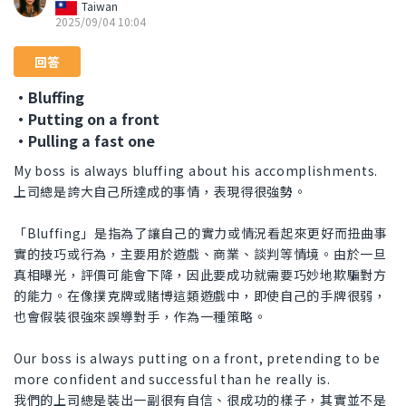
Taiwan
2025/09/04 10:04
回答
・Bluffing
・Putting on a front
・Pulling a fast one
My boss is always bluffing about his accomplishments.
上司總是誇大自己所達成的事情，表現得很強勢。
「Bluffing」是指為了讓自己的實力或情況看起來更好而扭曲事
實的技巧或行為，主要用於遊戲、商業、談判等情境。由於一旦
真相曝光，評價可能會下降，因此要成功就需要巧妙地欺騙對方
的能力。在像撲克牌或賭博這類遊戲中，即使自己的手牌很弱，
也會假裝很強來誤導對手，作為一種策略。
Our boss is always putting on a front, pretending to be
more confident and successful than he really is.
我們的上司總是裝出一副很有自信、很成功的樣子，其實並不是