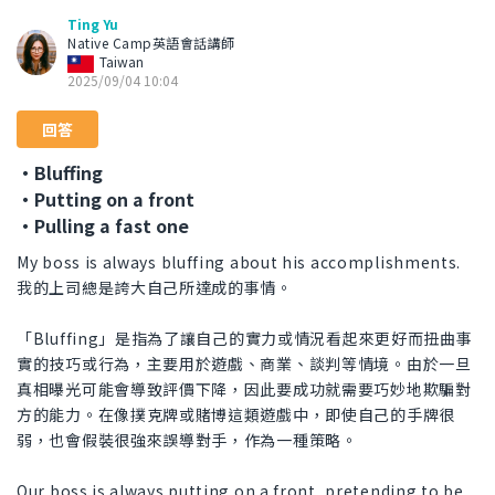
Ting Yu
Native Camp英語會話講師
Taiwan
2025/09/04 10:04
回答
・Bluffing
・Putting on a front
・Pulling a fast one
My boss is always bluffing about his accomplishments.
我的上司總是誇大自己所達成的事情。
「Bluffing」是指為了讓自己的實力或情況看起來更好而扭曲事
實的技巧或行為，主要用於遊戲、商業、談判等情境。由於一旦
真相曝光可能會導致評價下降，因此要成功就需要巧妙地欺騙對
方的能力。在像撲克牌或賭博這類遊戲中，即使自己的手牌很
弱，也會假裝很強來誤導對手，作為一種策略。
Our boss is always putting on a front, pretending to be