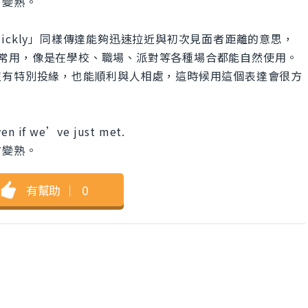
方變熟。
eople quickly」同樣傳達能夠迅速拉近與初次見面者距離的意思，
下都很常用，像是在學校、職場、派對等各種場合都能自然使用。
沒有特別投緣，也能順利與人相處，這時候用這個表達會很方
ven if we’ve just met.
方變熟。
有幫助
｜
0