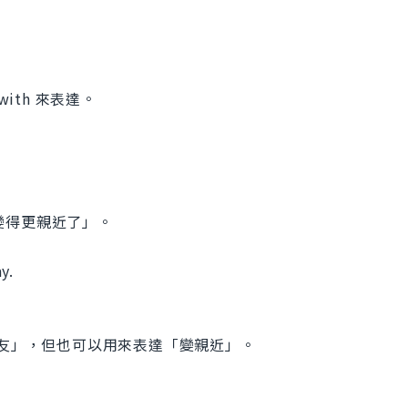
 with 來表達。
「變得更親近了」。
y.
譯是「成為朋友」，但也可以用來表達「變親近」。