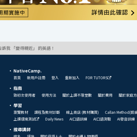
告訴我 「變得親近」 的英語！
NativeCamp.
首頁
新用戶註冊
登入
重新加入
FOR TUTORS
指南
致初次使用者
使用方法
關於上課不限堂數
關於費用
關於家庭方
學習
瀏覽教材
課程及教材診斷
線上商店 (教材購買)
Callan Method(
上課環境測試
Daily News
AI口語訓練
AI口語測驗
AI發音訓練
搜尋講師
排名
評論
關於母語人士
關於卡通人物講師