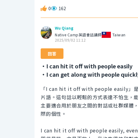
0
162
Wu Qiang
Native Camp英語會話講師
Taiwan
2025/09/02 11:12
回答
・I can hit it off with people easily
・I can get along with people quickl
「I can hit it off with peo
片語。這句話以輕鬆的方式表達不怕生，
主要適合用於朋友之間的對話或社群媒體
際的個性。
I can hit it off with people easily, ev