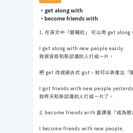
・get along with
・become friends with
1. 在英文中「變親近」 可以用 get along
I get along with new people easily.
我很容易和新認識的人打成一片。
把 get 改成過去式 got，就可以表達出
I got friends with new people yesterda
我昨天和新認識的人打成一片了。
2. become friends with 直
I become friends with new people.