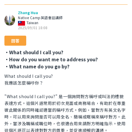
Zhang Hua
Native Camp英語會話講師
Taiwan
2025/09/01 18:08
回答
・What should I call you?
・How do you want me to address you?
・What name do you go by?
What should I call you?
我應該怎麼稱呼你？
"What should I call you?" 是一個詢問對方稱呼或叫法的禮貌
表達方式。這個片語常用於初次見面或商務場合，有助於在尊重
彼此關係的同時確認適當的稱呼方式。例如，當對方有英文名字
時，可以用來詢問是否可以用全名、簡稱或暱稱來稱呼對方。此
外，當涉及職稱或職位時，也很適合用來請對方明確指示。使用
這個片語可以表達對對方的尊重，並促進順暢的溝通。