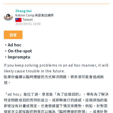
Zhang Hui
Native Camp英語會話講師
Taiwan
2025/09/01 18:08
回答
・Ad hoc
・On-the-spot
・Impromptu
If you keep solving problems in an ad hoc manner, it will
likely cause trouble in the future.
如果你繼續以臨時應變的方式解決問題，將來很可能會造成麻
煩。
「ad hoc」是拉丁語，意思是「為了這個目的」，帶有為了解決
特定問題或目的而特別設立，或即興進行的語感。這個詞指的是
即使沒有計畫或預定，也會根據當下情況來應對。例如，針對突
發狀況立即採取的對策可以稱為「臨時應變的對策」，或者針對