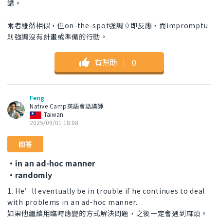
講。
兩者雖然相似，但on-the-spot強調立即反應，而impromptu
則強調沒有計畫或準備的行動。
有幫助
｜
0
Feng
Native Camp英語會話講師
Taiwan
2025/09/01 18:08
回答
・in an ad-hoc manner
・randomly
1. He’ll eventually be in trouble if he continues to deal
with problems in an ad-hoc manner.
如果他繼續用臨時應變的方式解決問題，之後一定會遇到麻煩。