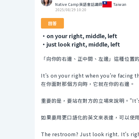
Native Camp英語會話講師
Taiwan
2025/08/29 10:20
回答
・on your right, middle, left
・just look right, middle, left
「向你的右邊、正中間、左邊」這種位置的說明可以用英
It's on your right when you're facing t
在你面對那個方向時，它就在你的右邊。
重要的是，要站在對方的立場來說明。"It's 
如果要用更口語化的英文來表達，可以使用像 "Just
The restroom? Just look right. It's rig