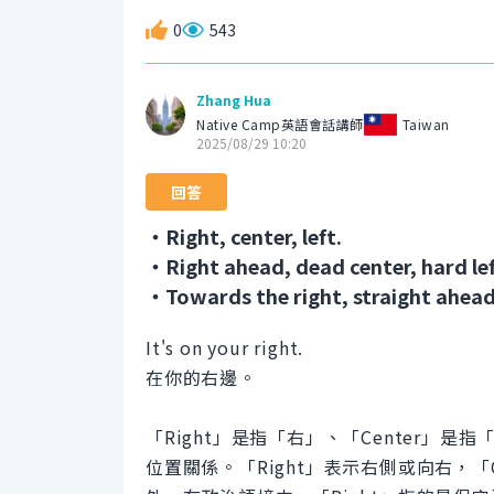
0
543
Zhang Hua
Native Camp英語會話講師
Taiwan
2025/08/29 10:20
回答
・Right, center, left.
・Right ahead, dead center, hard lef
・Towards the right, straight ahead,
It's on your right.
在你的右邊。
「Right」是指「右」、「Center」
位置關係。「Right」表示右側或向右，「