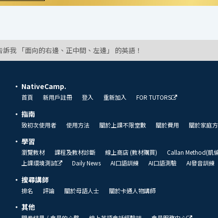
告訴我 「面向的右邊、正中間、左邊」 的英語！
NativeCamp.
首頁
新用戶註冊
登入
重新加入
FOR TUTORS
指南
致初次使用者
使用方法
關於上課不限堂數
關於費用
關於家庭方
學習
瀏覽教材
課程及教材診斷
線上商店 (教材購買)
Callan Method(
上課環境測試
Daily News
AI口語訓練
AI口語測驗
AI發音訓練
搜尋講師
排名
評論
關於母語人士
關於卡通人物講師
其他
問卷結果 / 會員的心聲
線上英語會話經驗談
會員服務中心