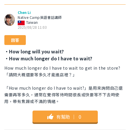
Chen Li
Native Camp英語會話講師
Taiwan
2025/08/28 11:03
回答
・How long will you wait?
・How much longer do I have to wait?
How much longer do I have to wait to get in the store?
「請問大概還要等多久才能進店裡？」
「How much longer do I have to wait?」是用來詢問自己還
需要再等多久，通常在覺得等待時間很長或快要等不下去時使
用，帶有焦躁或不滿的情緒。
有幫助
｜
0