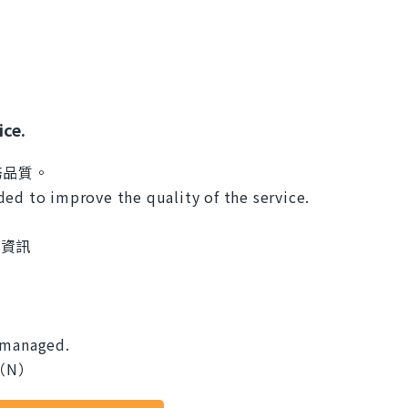
ice.
務品質。
ed to improve the quality of the service.
供的資訊
 managed.
（N）