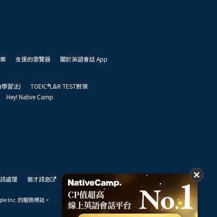
案
支援的瀏覽器
關於英語會話 App
凱倫學習法)
TOEIC®L&R TEST對策
Hey! Native Camp
訊處理
徵才訊息
我們的展望
ple Inc. 的服務標誌。