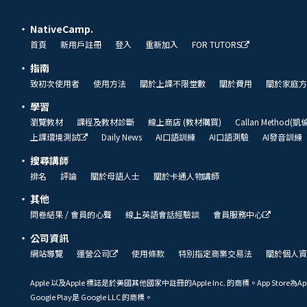
NativeCamp.
首頁
新用戶註冊
登入
重新加入
FOR TUTORS
指南
致初次使用者
使用方法
關於上課不限堂數
關於費用
關於家庭方
學習
瀏覽教材
課程及教材診斷
線上商店 (教材購買)
Callan Method(
上課環境測試
Daily News
AI口語訓練
AI口語測驗
AI發音訓練
搜尋講師
排名
評論
關於母語人士
關於卡通人物講師
其他
問卷結果 / 會員的心聲
線上英語會話經驗談
會員服務中心
公司資訊
網站導覽
運營公司
使用條款
特別指定商業交易法
關於個人資
Apple 以及Apple 標誌是於美國其他國家中註冊的Apple Inc. 的商標。App Store為Ap
Google Play是 Google LLC 的商標。