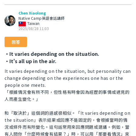
Chen Xiaolong
Native Camp英語會話講師
Taiwan
2025/08/28 11:03
回答
・It varies depending on the situation.
・It's all up in the air.
It varies depending on the situation, but personality can
change depending on the experiences one has or the
people one meets.
「根據情況會有所不同，但性格有時會因為經歷的事情或遇見的
人而產生變化。」
和「取決於」這個詞的語感很相似。「It varies depending on
the situation」表示結果或回應不是固定的，會根據當時的情
況或條件而有所變化。這句話常用來回應問題或建議。例如，當
有人問你「什麼時候會有結果？」時，可以用「那要看情況」來