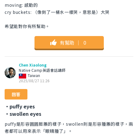
moving: 感動的
cry buckets: （像倒了一桶水一樣哭，意思是）大哭
希望能對你有所幫助。
有幫助
｜
0
Chen Xiaolong
Native Camp英語會話講師
Taiwan
2025/08/27 11:26
回答
・puffy eyes
・swollen eyes
puffy是形容圓圓膨脹的樣子，swollen則是形容腫脹的樣子，兩
者都可以用來表示「眼睛腫了」。