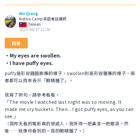
Wu Qiang
Native Camp英語會話講師
Taiwan
2025/08/27 11:26
回答
・My eyes are swollen.
・I have puffy eyes.
puffy是形容圓圓膨脹的樣子，swollen則是形容腫脹的樣子，兩
者都可以用來表示「眼睛腫了」。
我寫了例句，請參考看看。
「The movie I watched last night was so moving. It
made me cry buckets. Then... I got puffy eyes, as you can
see.」
（我昨天看的電影真的很感人。我哭得一把鼻涕一把眼淚。然
後……就像你看到的，我的眼睛腫了。）