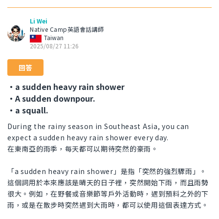
Li Wei
Native Camp英語會話講師
Taiwan
2025/08/27 11:26
回答
・a sudden heavy rain shower
・A sudden downpour.
・a squall.
During the rainy season in Southeast Asia, you can
expect a sudden heavy rain shower every day.
在東南亞的雨季，每天都可以期待突然的豪雨。
「a sudden heavy rain shower」是指「突然的強烈驟雨」。
這個詞用於本來應該是晴天的日子裡，突然開始下雨，而且雨勢
很大。例如，在野餐或音樂節等戶外活動時，遇到預料之外的下
雨，或是在散步時突然遇到大雨時，都可以使用這個表達方式。