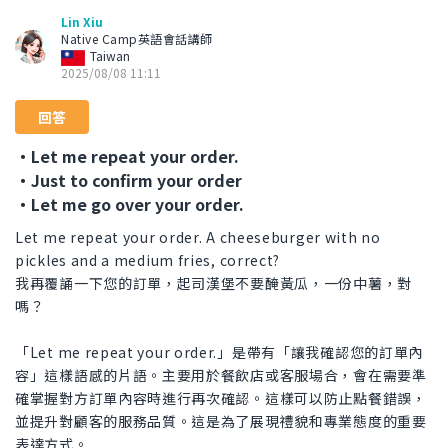
Lin Xiu
Native Camp英語會話講師
Taiwan
2025/08/08 11:11
回答
・Let me repeat your order.
・Just to confirm your order
・Let me go over your order.
Let me repeat your order. A cheeseburger with no
pickles and a medium fries, correct?
我再覆誦一下您的訂單，起司漢堡不要醃黃瓜，一份中薯，對
嗎？
「Let me repeat your order.」是帶有「讓我確認您的訂單內
容」這樣語感的片語。主要用於餐飲店或客服場合，會在需要準
確掌握對方訂單內容時進行再次確認。這樣可以防止點餐錯誤，
並提升對顧客的服務品質。這是為了展現禮貌和專業態度的重要
表達方式。