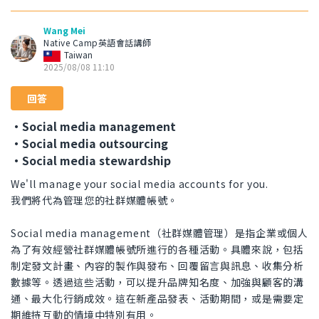
Wang Mei
Native Camp英語會話講師
Taiwan
2025/08/08 11:10
回答
・Social media management
・Social media outsourcing
・Social media stewardship
We'll manage your social media accounts for you.
我們將代為管理您的社群媒體帳號。
Social media management（社群媒體管理）是指企業或個人
為了有效經營社群媒體帳號所進行的各種活動。具體來說，包括
制定發文計畫、內容的製作與發布、回覆留言與訊息、收集分析
數據等。透過這些活動，可以提升品牌知名度、加強與顧客的溝
通、最大化行銷成效。這在新產品發表、活動期間，或是需要定
期維持互動的情境中特別有用。