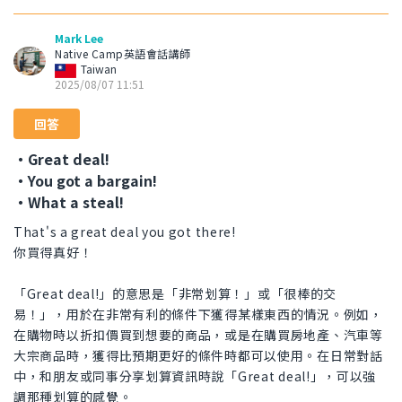
Mark Lee
Native Camp英語會話講師
Taiwan
2025/08/07 11:51
回答
・Great deal!
・You got a bargain!
・What a steal!
That's a great deal you got there!
你買得真好！
「Great deal!」的意思是「非常划算！」或「很棒的交
易！」，用於在非常有利的條件下獲得某樣東西的情況。例如，
在購物時以折扣價買到想要的商品，或是在購買房地產、汽車等
大宗商品時，獲得比預期更好的條件時都可以使用。在日常對話
中，和朋友或同事分享划算資訊時說「Great deal!」，可以強
調那種划算的感覺。