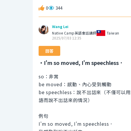
0
344
Wang Lei
Native Camp英語會話講師
Taiwan
2025/07/03 12:35
回答
・I'm so moved, I'm speechless．
so：非常
be moved：感動、內心受到觸動
be speechless：說不出話來（不
語而說不出話來的情況）
例句
I'm so moved, I'm speechless．