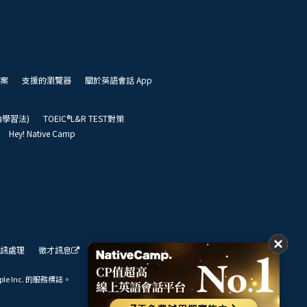
案
支援的瀏覽器
關於英語會話 App
凱倫學習法)
TOEIC®L&R TEST對策
Hey! Native Camp
訊處理
徵才訊息
我們的展望
ple Inc. 的服務標誌。