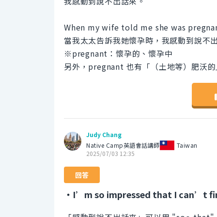
我感動到說不出話來。
When my wife told me she was pregnant
當我太太告訴我她懷孕時，我感動到說不
※pregnant：懷孕的、懷孕中
另外，pregnant 也有「（土地等）肥
Judy Chang
Native Camp英語會話講師
Taiwan
2025/07/03 12:35
回答
・I’m so impressed that I can’t fi