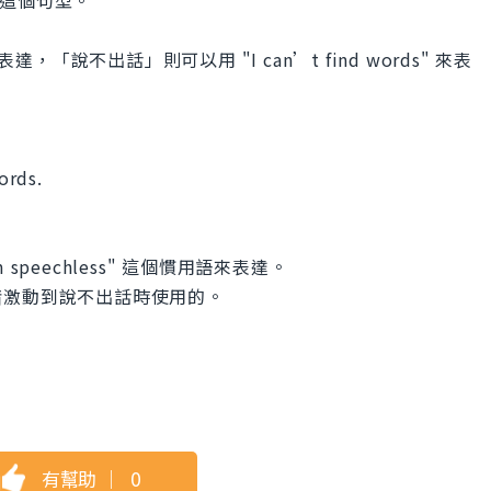
" 這個句型。
來表達，「說不出話」則可以用 "I can’t find words" 來表
ords.
peechless" 這個慣用語來表達。
緒激動到說不出話時使用的。
有幫助
｜
0