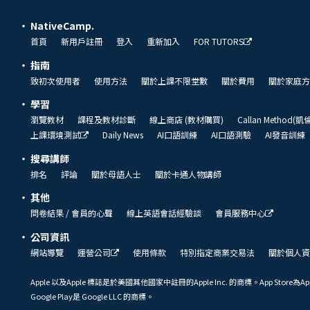
NativeCamp.
首頁
新用戶註冊
登入
重新加入
FOR TUTORS
指南
致初次使用者
使用方法
關於上課不限堂數
關於費用
關於家庭方
學習
瀏覽教材
課程及教材診斷
線上商店 (教材購買)
Callan Method(
上課環境測試
Daily News
AI口語訓練
AI口語測驗
AI發音訓練
搜尋講師
排名
評論
關於母語人士
關於卡通人物講師
其他
問卷結果 / 會員的心聲
線上英語會話經驗談
會員服務中心
公司資訊
網站導覽
運營公司
使用條款
特別指定商業交易法
關於個人資
Apple 以及Apple 標誌是於美國其他國家中註冊的Apple Inc. 的商標。App Store為Ap
Google Play是 Google LLC 的商標。