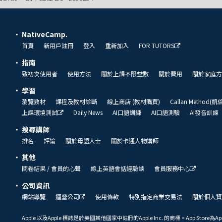
NativeCamp.
首頁
新用戶註冊
登入
重新加入
FOR TUTORS
指南
致初次使用者
使用方法
關於上課不限堂數
關於費用
關於家庭方
學習
瀏覽教材
課程及教材診斷
線上商店 (教材購買)
Callan Method(
上課環境測試
Daily News
AI口語訓練
AI口語測驗
AI發音訓練
搜尋講師
排名
評論
關於母語人士
關於卡通人物講師
其他
問卷結果 / 會員的心聲
線上英語會話經驗談
會員服務中心
公司資訊
網站導覽
運營公司
使用條款
特別指定商業交易法
關於個人資
Apple 以及Apple 標誌是於美國其他國家中註冊的Apple Inc. 的商標。App Store為Ap