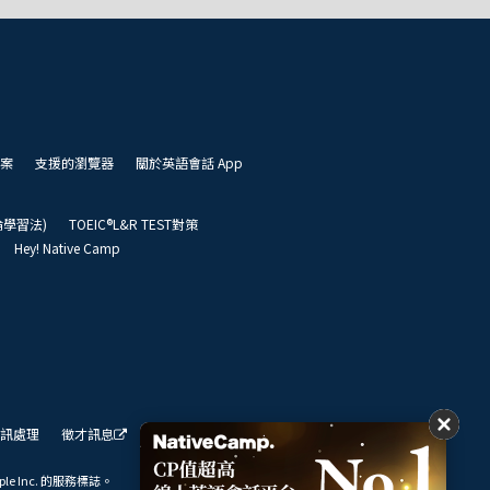
案
支援的瀏覽器
關於英語會話 App
凱倫學習法)
TOEIC®L&R TEST對策
Hey! Native Camp
訊處理
徵才訊息
我們的展望
ple Inc. 的服務標誌。