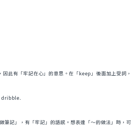
.
識裡」，因此有「牢記在心」的意思。在「keep」後面加上受詞，
 dribble.
是「在心裡做筆記」，有「牢記」的語感。想表達「～的做法」時，可