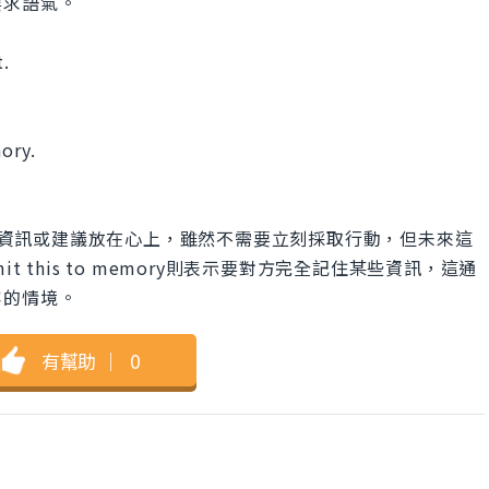
要求語氣。
t.
ory.
對方將某些資訊或建議放在心上，雖然不需要立刻採取行動，但未來這
 this to memory則表示要對方完全記住某些資訊，這通
容的情境。
有幫助
｜
0