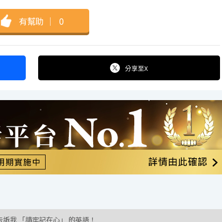
有幫助
｜
0
分享
至X
告訴我 「請牢記在心」 的英語！