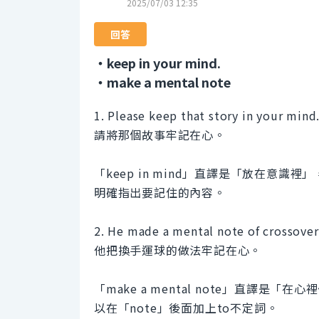
2025/07/03 12:35
回答
・keep in your mind.
・make a mental note
1. Please keep that story in your mind
請將那個故事牢記在心。
「keep in mind」直譯是「放在意
明確指出要記住的內容。
2. He made a mental note of crossover
他把換手運球的做法牢記在心。
「make a mental note」直譯
以在「note」後面加上to不定詞。