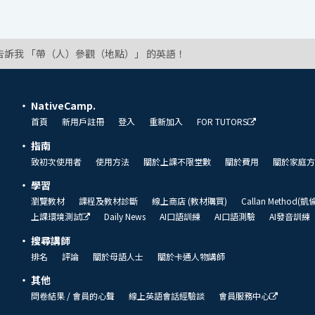
告訴我 「帶（人）參觀（地點）」 的英語！
NativeCamp.
首頁
新用戶註冊
登入
重新加入
FOR TUTORS
指南
致初次使用者
使用方法
關於上課不限堂數
關於費用
關於家庭方
學習
瀏覽教材
課程及教材診斷
線上商店 (教材購買)
Callan Method(
上課環境測試
Daily News
AI口語訓練
AI口語測驗
AI發音訓練
搜尋講師
排名
評論
關於母語人士
關於卡通人物講師
其他
問卷結果 / 會員的心聲
線上英語會話經驗談
會員服務中心