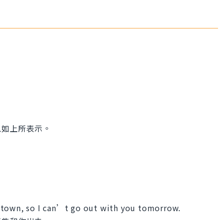
以如上所表示。
 town, so I can’t go out with you tomorrow.