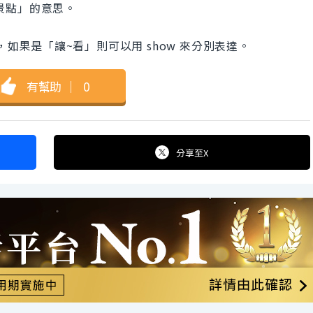
觀光景點」的意思。
，如果是「讓~看」則可以用 show 來分別表達。
有幫助
｜
0
分享
至X