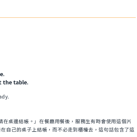
e.
 the table.
ady.
.」的意思是「請在桌邊結帳。」在餐廳用餐後，服務生有時會使用這個片
接在自己的桌子上結帳，而不必走到櫃檯去，這句話包含了這