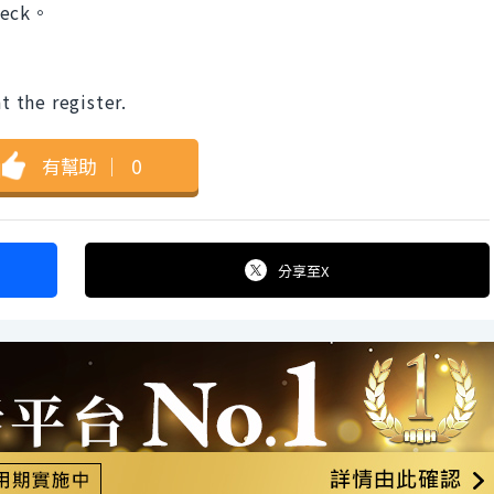
eck。
e register.
有幫助
｜
0
分享
至X