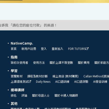
告訴我 「請在您的座位付款」 的英語！
NativeCamp.
首頁
新用戶註冊
登入
重新加入
FOR TUTORS
指南
致初次使用者
使用方法
關於上課不限堂數
關於費用
關於家庭方
學習
瀏覽教材
課程及教材診斷
線上商店 (教材購買)
Callan Method(
上課環境測試
Daily News
AI口語訓練
AI口語測驗
AI發音訓練
搜尋講師
排名
評論
關於母語人士
關於卡通人物講師
其他
問卷結果 / 會員的心聲
線上英語會話經驗談
會員服務中心