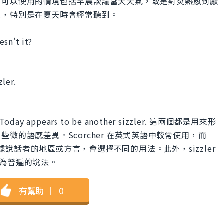
。可以使用的情境包括早晨談論當天天氣，或是對炎熱感到厭
見，特別是在夏天時會經常聽到。
sn't it?
ler.
 和 Today appears to be another sizzler. 這兩個都是用來形
微的語感差異。Scorcher 在英式英語中較常使用，而
根據說話者的地區或方言，會選擇不同的用法。此外，sizzler
是較為普遍的說法。
有幫助
｜
0