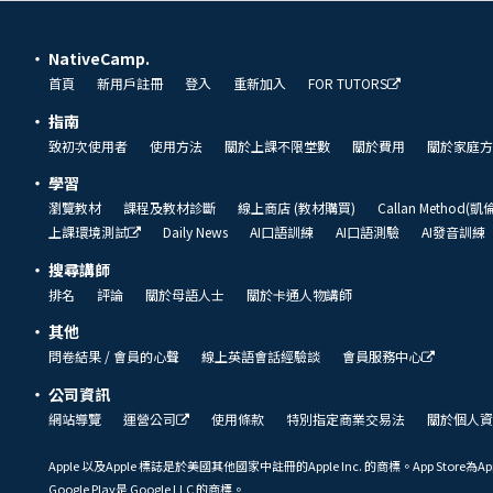
NativeCamp.
首頁
新用戶註冊
登入
重新加入
FOR TUTORS
指南
致初次使用者
使用方法
關於上課不限堂數
關於費用
關於家庭方
學習
瀏覽教材
課程及教材診斷
線上商店 (教材購買)
Callan Method(
上課環境測試
Daily News
AI口語訓練
AI口語測驗
AI發音訓練
搜尋講師
排名
評論
關於母語人士
關於卡通人物講師
其他
問卷結果 / 會員的心聲
線上英語會話經驗談
會員服務中心
公司資訊
網站導覽
運營公司
使用條款
特別指定商業交易法
關於個人資
Apple 以及Apple 標誌是於美國其他國家中註冊的Apple Inc. 的商標。App Store為Ap
Google Play是 Google LLC 的商標。