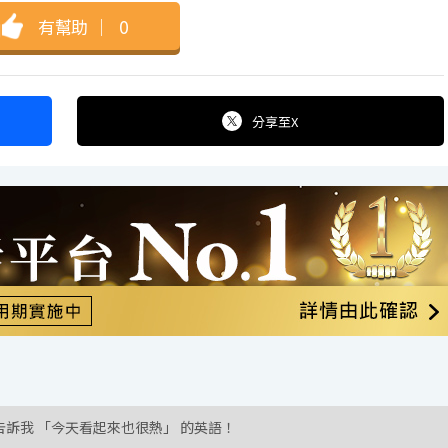
有幫助
｜
0
分享
至X
告訴我 「今天看起來也很熱」 的英語！