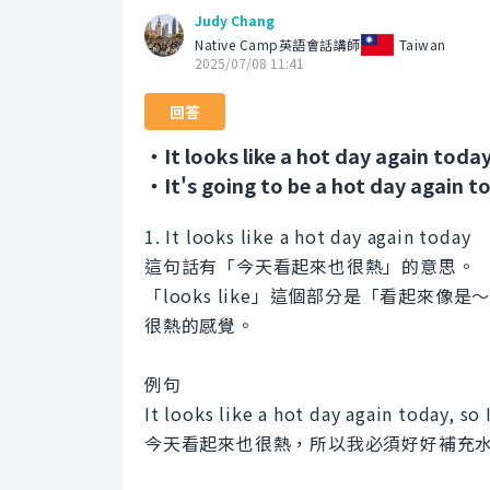
Judy Chang
Native Camp英語會話講師
Taiwan
2025/07/08 11:41
回答
・It looks like a hot day again today
・It's going to be a hot day again t
1. It looks like a hot day again today
這句話有「今天看起來也很熱」的意思。
「looks like」這個部分是「看起
很熱的感覺。
例句
It looks like a hot day again today, so
今天看起來也很熱，所以我必須好好補充