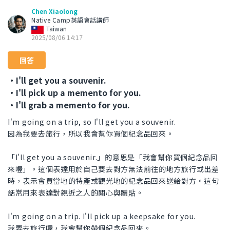
Chen Xiaolong
Native Camp英語會話講師
Taiwan
2025/08/06 14:17
回答
・I'll get you a souvenir.
・I'll pick up a memento for you.
・I'll grab a memento for you.
I'm going on a trip, so I'll get you a souvenir.
因為我要去旅行，所以我會幫你買個紀念品回來。
「I'll get you a souvenir.」的意思是「我會幫你買個紀念品回
來喔」。這個表達用於自己要去對方無法前往的地方旅行或出差
時，表示會買當地的特產或觀光地的紀念品回來送給對方。這句
話常用來表達對親近之人的關心與體貼。
I'm going on a trip. I'll pick up a keepsake for you.
我要去旅行喔，我會幫你帶個紀念品回來。