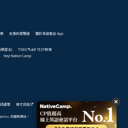
案
支援的瀏覽器
關於英語會話 App
凱倫學習法)
TOEIC®L&R TEST對策
Hey! Native Camp
訊處理
徵才訊息
我們的展望
ple Inc. 的服務標誌。