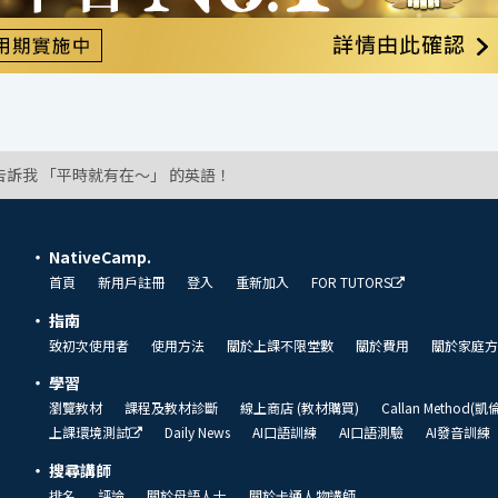
告訴我 「平時就有在～」 的英語！
NativeCamp.
首頁
新用戶註冊
登入
重新加入
FOR TUTORS
指南
致初次使用者
使用方法
關於上課不限堂數
關於費用
關於家庭方
學習
瀏覽教材
課程及教材診斷
線上商店 (教材購買)
Callan Method(
上課環境測試
Daily News
AI口語訓練
AI口語測驗
AI發音訓練
搜尋講師
排名
評論
關於母語人士
關於卡通人物講師