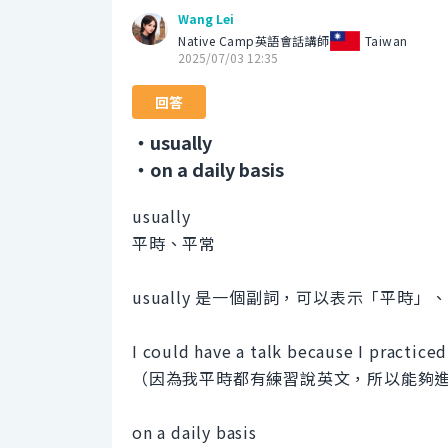
Wang Lei
Native Camp英語會話講師
Taiwan
2025/07/03 12:35
回答
・usually
・on a daily basis
usually
平時、平常
usually 是一個副詞，可以表示「平時
I could have a talk because I practiced
（因為我平時都有練習說英文，所以能夠
on a daily basis