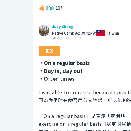
0
187
Judy Chang
Native Camp英語會話講師
Taiwan
2025/08/06 14:17
回答
・On a regular basis
・Day in, day out
・Often times
I was able to converse because I practi
因為我平時有練習用英文說話，所以能夠
「On a regular basis」是表示
exercise on a regular ba