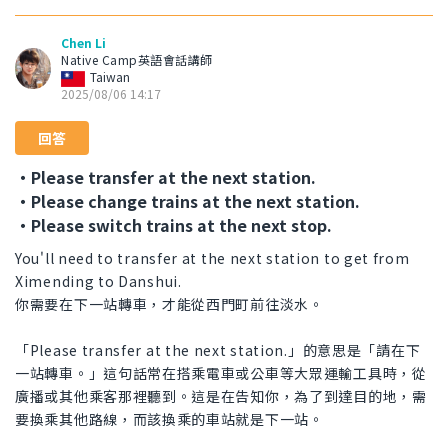
Chen Li
Native Camp英語會話講師
Taiwan
2025/08/06 14:17
回答
・Please transfer at the next station.
・Please change trains at the next station.
・Please switch trains at the next stop.
You'll need to transfer at the next station to get from
Ximending to Danshui.
你需要在下一站轉車，才能從西門町前往淡水。
「Please transfer at the next station.」的意思是「請在下
一站轉車。」這句話常在搭乘電車或公車等大眾運輸工具時，從
廣播或其他乘客那裡聽到。這是在告知你，為了到達目的地，需
要換乘其他路線，而該換乘的車站就是下一站。