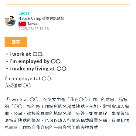
Lucas
Native Camp英語會話講師
Taiwan
2025/08/05 11:18
回答
・I work at 〇〇.
・I'm employed by 〇〇.
・I make my living at 〇〇.
I'm employed at 〇〇.
我受僱於〇〇。
「I work at 〇〇」在英文中是「我在〇〇工作」的意思。這裡
的「〇〇」指的是工作場所的名稱或地點。例如，常常會填入餐
廳、公司、學校等具體的地點名稱。另外，如果是線上事業等無
法特定地點的情況，也可以填入行業名稱或職業名稱。這是初次
見面時，作為自我介紹的一部分常用的表達方式。